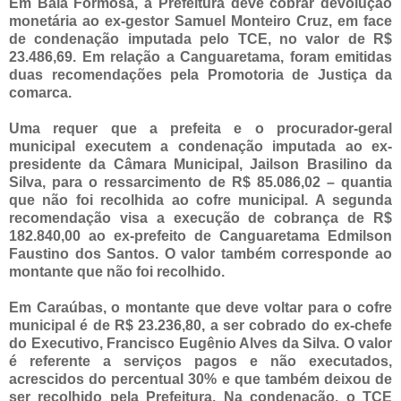
Em Baía Formosa, a Prefeitura deve cobrar devolução
monetária ao ex-gestor Samuel Monteiro Cruz, em face
de condenação imputada pelo TCE, no valor de R$
23.486,69. Em relação a Canguaretama, foram emitidas
duas recomendações pela Promotoria de Justiça da
comarca.
Uma requer que a prefeita e o procurador-geral
municipal executem a condenação imputada ao ex-
presidente da Câmara Municipal, Jailson Brasilino da
Silva, para o ressarcimento de R$ 85.086,02 – quantia
que não foi recolhida ao cofre municipal. A segunda
recomendação visa a execução de cobrança de R$
182.840,00 ao ex-prefeito de Canguaretama Edmilson
Faustino dos Santos. O valor também corresponde ao
montante que não foi recolhido.
Em Caraúbas, o montante que deve voltar para o cofre
municipal é de R$ 23.236,80, a ser cobrado do ex-chefe
do Executivo, Francisco Eugênio Alves da Silva. O valor
é referente a serviços pagos e não executados,
acrescidos do percentual 30% e que também deixou de
ser recolhido pela Prefeitura. Na condenação, o TCE