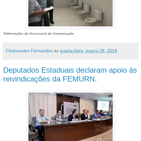
*Informações da Assessoria de Comunicação
Clodoeudes Fernandes
às
quarta-feira, março 28, 2018
Deputados Estaduais declaram apoio às
reivindicações da FEMURN.